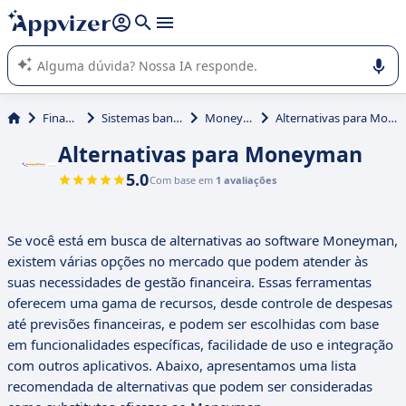
de nossa IA (várias linhas com
shift + enter
).
A IA do Appvizer o orienta no uso ou na seleção de software
SaaS para sua empresa.
Finanças
Sistemas bancários
Moneyman
Alternativas para Moneyman
Alternativas para Moneyman
5.0
Com base em
1 avaliações
Se você está em busca de alternativas ao software Moneyman,
existem várias opções no mercado que podem atender às
suas necessidades de gestão financeira. Essas ferramentas
oferecem uma gama de recursos, desde controle de despesas
até previsões financeiras, e podem ser escolhidas com base
em funcionalidades específicas, facilidade de uso e integração
com outros aplicativos. Abaixo, apresentamos uma lista
recomendada de alternativas que podem ser consideradas