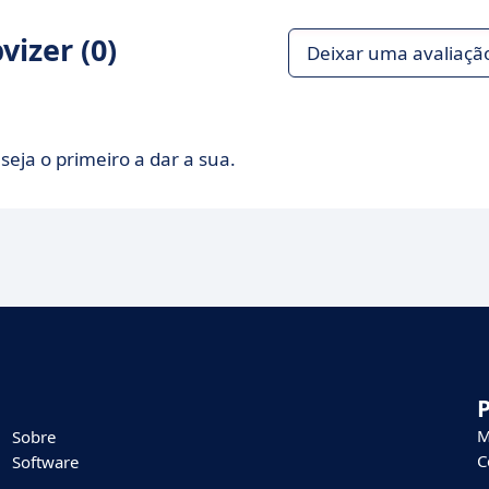
izer (0)
Deixar uma avaliaçã
seja o primeiro a dar a sua.
M
Sobre
C
Software