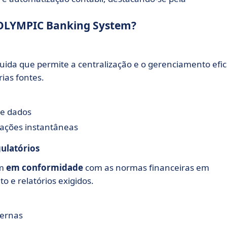
o OLYMPIC Banking System?
luida que permite a centralização e o gerenciamento efi
ias fontes.
de dados
ações instantâneas
ulatórios
am
em conformidade
com as normas financeiras em
o e relatórios exigidos.
ternas