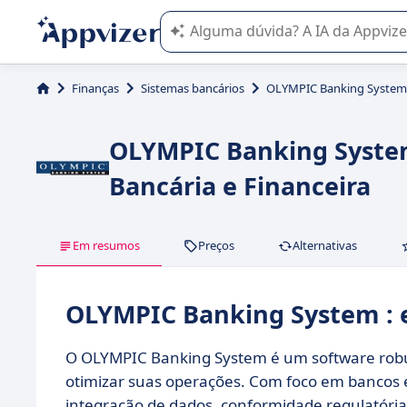
A IA do Appvizer o orienta no uso o
Finanças
Sistemas bancários
OLYMPIC Banking System
OLYMPIC Banking System
Bancária e Financeira
Em resumos
Preços
Alternativas
OLYMPIC Banking System :
O OLYMPIC Banking System é um software robus
otimizar suas operações. Com foco em bancos e
integração de dados, conformidade regulatória