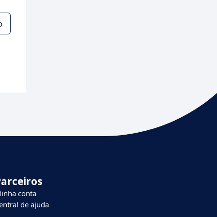
o
Parceiros
inha conta
entral de ajuda