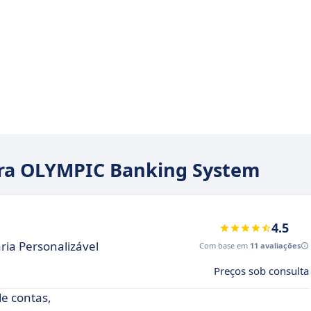
para OLYMPIC Banking System
4.5
ia Personalizável
Com base em
11 avaliações
Preços sob consulta
e contas,