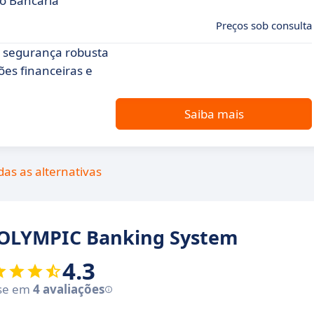
ão Bancária
Preços sob consulta
, segurança robusta
ões financeiras e
Saiba mais
das as alternativas
e OLYMPIC Banking System
4.3
se em
4 avaliações