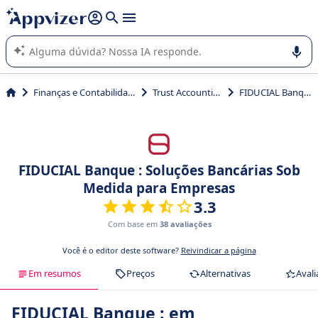
de nossa IA (várias linhas com
shift + enter
).
A IA do Appvizer o orienta no uso ou na seleção de software
SaaS para sua empresa.
Finanças e Contabilidade
Trust Accounting
FIDUCIAL Banque
FIDUCIAL Banque : Soluções Bancárias Sob
Medida para Empresas
3.3
Com base em
38 avaliações
Você é o editor deste software?
Reivindicar a página
Em resumos
Preços
Alternativas
Avali
FIDUCIAL Banque : em