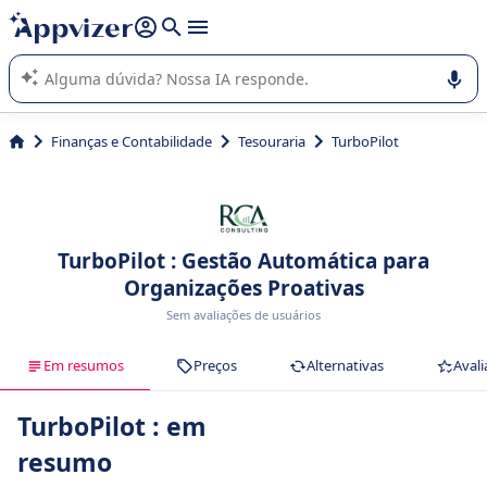
de nossa IA (várias linhas com
shift + enter
).
A IA do Appvizer o orienta no uso ou na seleção de software
SaaS para sua empresa.
Finanças e Contabilidade
Tesouraria
TurboPilot
TurboPilot : Gestão Automática para
Organizações Proativas
Sem avaliações de usuários
Em resumos
Preços
Alternativas
Avali
TurboPilot : em
resumo