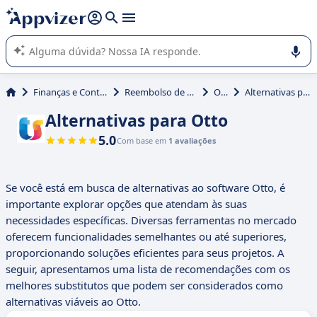
de nossa IA (várias linhas com
shift + enter
).
A IA do Appvizer o orienta no uso ou na seleção de software
SaaS para sua empresa.
Finanças e Contabilidade
Reembolso de Despesas
Otto
Alternativas para Otto
Alternativas para Otto
5.0
Com base em
1 avaliações
Se você está em busca de alternativas ao software Otto, é
importante explorar opções que atendam às suas
necessidades específicas. Diversas ferramentas no mercado
oferecem funcionalidades semelhantes ou até superiores,
proporcionando soluções eficientes para seus projetos. A
seguir, apresentamos uma lista de recomendações com os
melhores substitutos que podem ser considerados como
alternativas viáveis ao Otto.