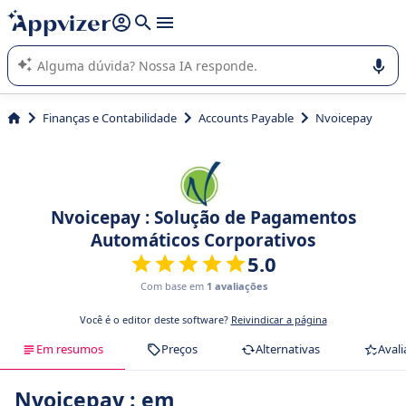
de nossa IA (várias linhas com
shift + enter
).
A IA do Appvizer o orienta no uso ou na seleção de software
SaaS para sua empresa.
Finanças e Contabilidade
Accounts Payable
Nvoicepay
Nvoicepay : Solução de Pagamentos
Automáticos Corporativos
5.0
Com base em
1 avaliações
Você é o editor deste software?
Reivindicar a página
Em resumos
Preços
Alternativas
Avali
Nvoicepay : em