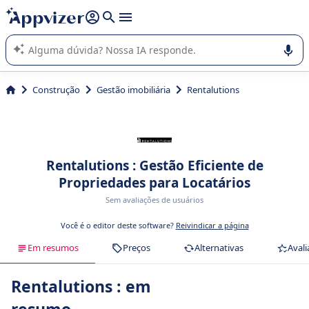
de nossa IA (várias linhas com
shift + enter
).
A IA do Appvizer o orienta no uso ou na seleção de software
SaaS para sua empresa.
Construção
Gestão imobiliária
Rentalutions
Rentalutions : Gestão Eficiente de
Propriedades para Locatários
Sem avaliações de usuários
Você é o editor deste software?
Reivindicar a página
Em resumos
Preços
Alternativas
Avali
Rentalutions : em