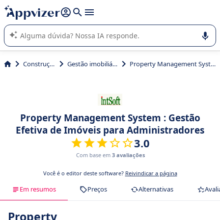
de nossa IA (várias linhas com
shift + enter
).
A IA do Appvizer o orienta no uso ou na seleção de software
SaaS para sua empresa.
Construção
Gestão imobiliária
Property Management System
Property Management System : Gestão
Efetiva de Imóveis para Administradores
3.0
Com base em
3 avaliações
Você é o editor deste software?
Reivindicar a página
Em resumos
Preços
Alternativas
Avali
Property