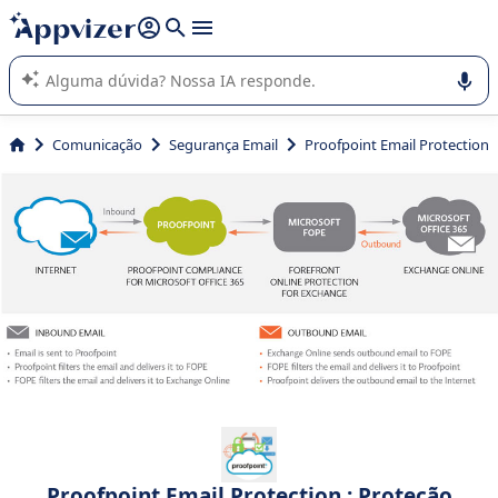
de nossa IA (várias linhas com
shift + enter
).
A IA do Appvizer o orienta no uso ou na seleção de software
SaaS para sua empresa.
Comunicação
Segurança Email
Proofpoint Email Protection
Proofpoint Email Protection : Proteção