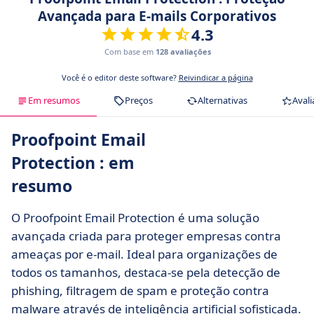
Avançada para E-mails Corporativos
4.3
Com base em
128 avaliações
Você é o editor deste software?
Reivindicar a página
Em resumos
Preços
Alternativas
Avali
Proofpoint Email
Protection : em
resumo
O Proofpoint Email Protection é uma solução
avançada criada para proteger empresas contra
ameaças por e-mail. Ideal para organizações de
todos os tamanhos, destaca-se pela detecção de
phishing, filtragem de spam e proteção contra
malware através de inteligência artificial sofisticada.