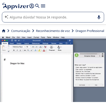
de nossa IA (várias linhas com
shift + enter
).
A IA do Appvizer o orienta no uso ou na seleção de software
SaaS para sua empresa.
Comunicação
Reconhecimento de voz
Dragon Professional