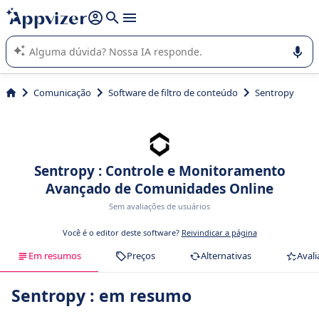
de nossa IA (várias linhas com
shift + enter
).
A IA do Appvizer o orienta no uso ou na seleção de software
SaaS para sua empresa.
Comunicação
Software de filtro de conteúdo
Sentropy
Sentropy : Controle e Monitoramento
Avançado de Comunidades Online
Sem avaliações de usuários
Você é o editor deste software?
Reivindicar a página
Em resumos
Preços
Alternativas
Avali
Sentropy : em resumo