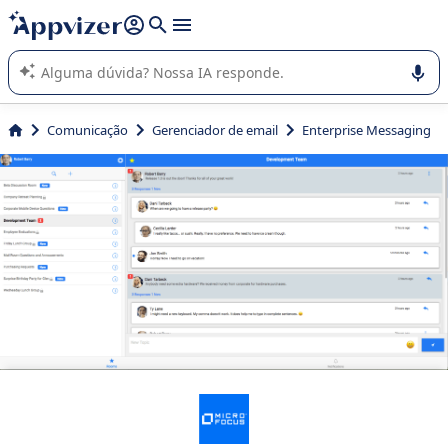
de nossa IA (várias linhas com
shift + enter
).
A IA do Appvizer o orienta no uso ou na seleção de software
SaaS para sua empresa.
Comunicação
Gerenciador de email
Enterprise Messaging