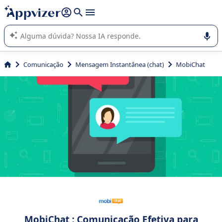
de nossa IA (várias linhas com
shift + enter
).
A IA do Appvizer o orienta no uso ou na seleção de software
SaaS para sua empresa.
Comunicação
Mensagem Instantânea (chat)
MobiChat
MobiChat : Comunicação Efetiva para