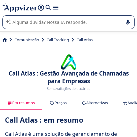
de nossa IA (várias linhas com
shift + enter
).
A IA do Appvizer o orienta no uso ou na seleção de software
SaaS para sua empresa.
Comunicação
Call Tracking
Call Atlas
Call Atlas : Gestão Avançada de Chamadas
para Empresas
Sem avaliações de usuários
Em resumos
Preços
Alternativas
Avali
Call Atlas : em resumo
Call Atlas é uma solução de gerenciamento de