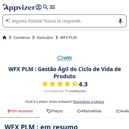
de nossa IA (várias linhas com
shift + enter
).
A IA do Appvizer o orienta no uso ou na seleção de software
SaaS para sua empresa.
Comércio
Vestuário
WFX PLM
WFX PLM : Gestão Ágil do Ciclo de Vida de
Produto
4.3
Com base em
11 avaliações
Você é o editor deste software?
Reivindicar a página
Em resumos
Preços
Alternativas
Avali
WFX PLM : em resumo