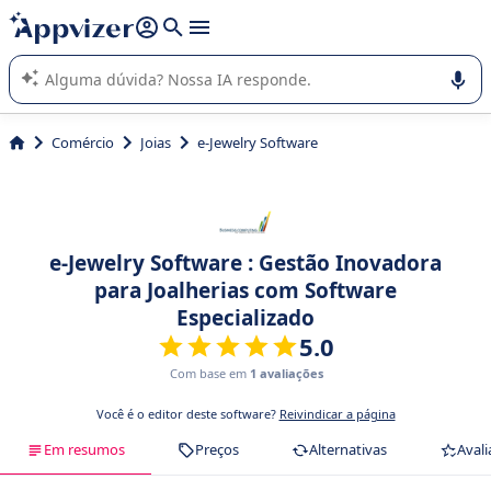
de nossa IA (várias linhas com
shift + enter
).
A IA do Appvizer o orienta no uso ou na seleção de software
SaaS para sua empresa.
Comércio
Joias
e-Jewelry Software
e-Jewelry Software : Gestão Inovadora
para Joalherias com Software
Especializado
5.0
Com base em
1 avaliações
Você é o editor deste software?
Reivindicar a página
Em resumos
Preços
Alternativas
Avali