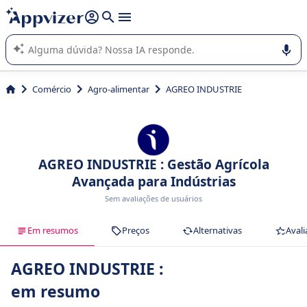
de nossa IA (várias linhas com
shift + enter
).
A IA do Appvizer o orienta no uso ou na seleção de software
SaaS para sua empresa.
Comércio
Agro-alimentar
AGREO INDUSTRIE
AGREO INDUSTRIE : Gestão Agrícola
Avançada para Indústrias
Sem avaliações de usuários
Em resumos
Preços
Alternativas
Avali
AGREO INDUSTRIE :
em resumo