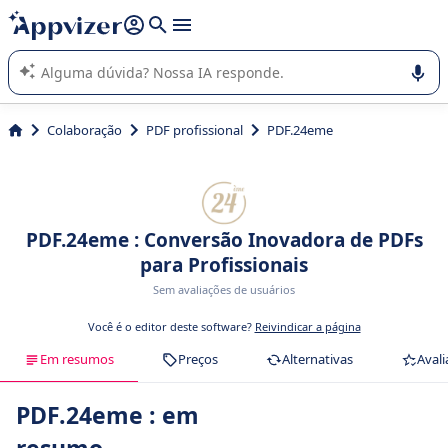
de nossa IA (várias linhas com
shift + enter
).
A IA do Appvizer o orienta no uso ou na seleção de software
SaaS para sua empresa.
Colaboração
PDF profissional
PDF.24eme
PDF.24eme : Conversão Inovadora de PDFs
para Profissionais
Sem avaliações de usuários
Você é o editor deste software?
Reivindicar a página
Em resumos
Preços
Alternativas
Avali
PDF.24eme : em