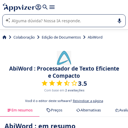
de nossa IA (várias linhas com
shift + enter
).
A IA do Appvizer o orienta no uso ou na seleção de software
SaaS para sua empresa.
Colaboração
Edição de Documentos
AbiWord
AbiWord : Processador de Texto Eficiente
e Compacto
3.5
Com base em
2 avaliações
Você é o editor deste software?
Reivindicar a página
Em resumos
Preços
Alternativas
Avali
AbiWord : em resumo