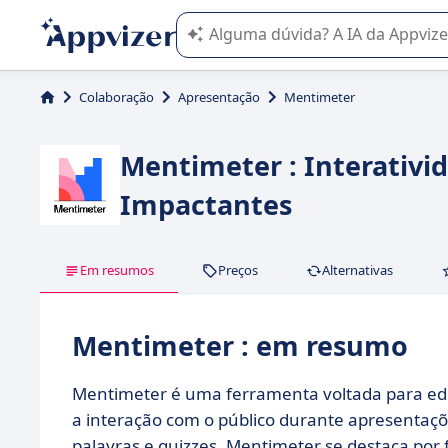
A IA do Appvizer o orienta no uso o
Colaboração
Apresentação
Mentimeter
Mentimeter : Interativi
Impactantes
Em resumos
Preços
Alternativas
Mentimeter : em resumo
Mentimeter é uma ferramenta voltada para e
a interação com o público durante apresentaç
palavras e quizzes, Mentimeter se destaca por 