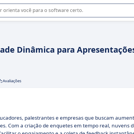
u na seleção de software SaaS para sua empresa.
dade Dinâmica para Apresentaçõe
Avaliações
ducadores, palestrantes e empresas que buscam aumen
ões. Com a criação de enquetes em tempo real, nuvens 
facilitar o engajamento e a coleta de feedback instantân