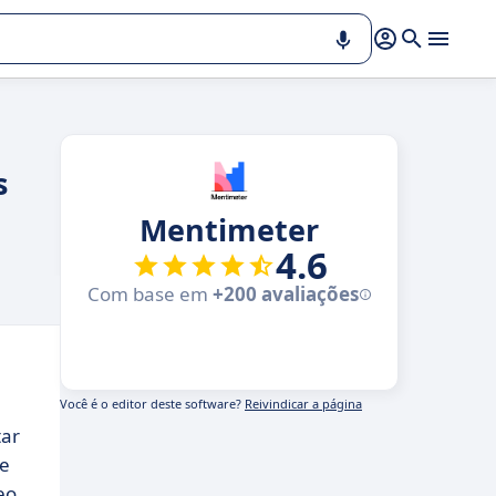
s
Mentimeter
4.6
Com base em
+200 avaliações
Você é o editor deste software?
Reivindicar a página
tar
de
eo.