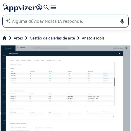
de nossa IA (várias linhas com
shift + enter
).
A IA do Appvizer o orienta no uso ou na seleção de software
SaaS para sua empresa.
Artes
Gestão de galerias de arte
AnatoleTools