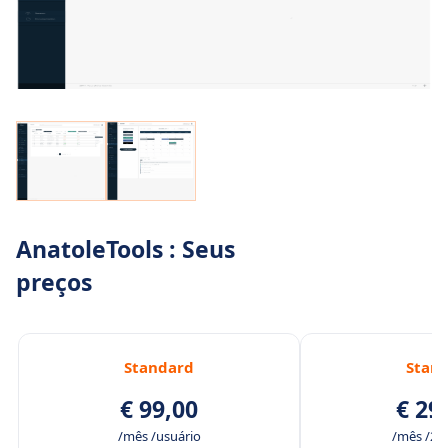
AnatoleTools : Seus
preços
Standard
Stan
€ 99,00
€ 29
/mês /usuário
/mês /2 u