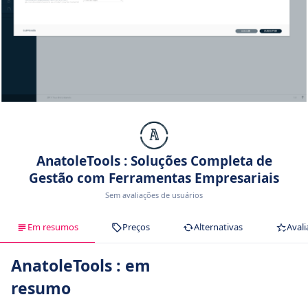
AnatoleTools : Soluções Completa de
Gestão com Ferramentas Empresariais
Sem avaliações de usuários
Em resumos
Preços
Alternativas
Avali
AnatoleTools : em
resumo