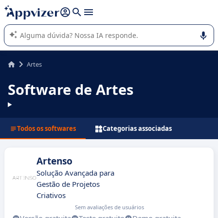
de nossa IA (várias linhas com
shift + enter
).
A IA do Appvizer o orienta no uso ou na seleção de software
SaaS para sua empresa.
Artes
Software de Artes
Todos os softwares
Categorias associadas
Artenso
Solução Avançada para
Gestão de Projetos
Criativos
Sem avaliações de usuários