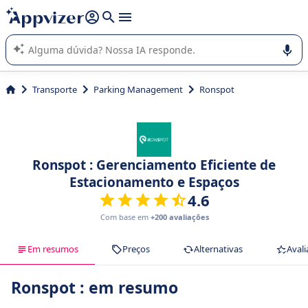
de nossa IA (várias linhas com
shift + enter
).
A IA do Appvizer o orienta no uso ou na seleção de software
SaaS para sua empresa.
Transporte
Parking Management
Ronspot
Ronspot : Gerenciamento Eficiente de
Estacionamento e Espaços
4.6
Com base em
+200 avaliações
Em resumos
Preços
Alternativas
Avali
Ronspot : em resumo