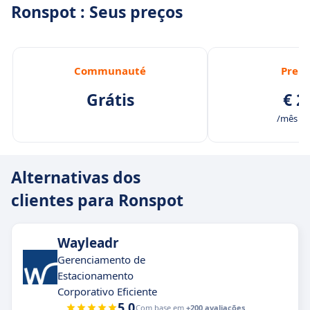
Ronspot : Seus preços
Communauté
Prem
Grátis
€ 2
/mês /u
Alternativas dos
clientes para Ronspot
Wayleadr
Gerenciamento de
Estacionamento
Corporativo Eficiente
5.0
Com base em
+200 avaliações