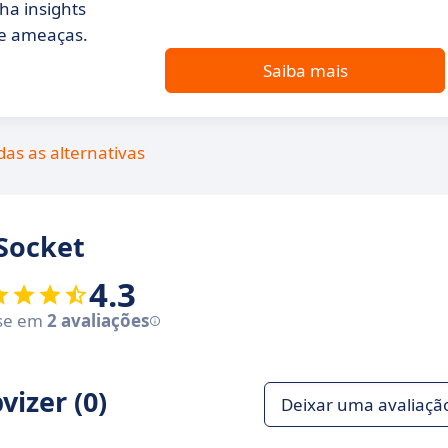
ha insights
de ameaças.
Saiba mais
das as alternativas
 Socket
4.3
se em
2 avaliações
izer (0)
Deixar uma avaliaçã