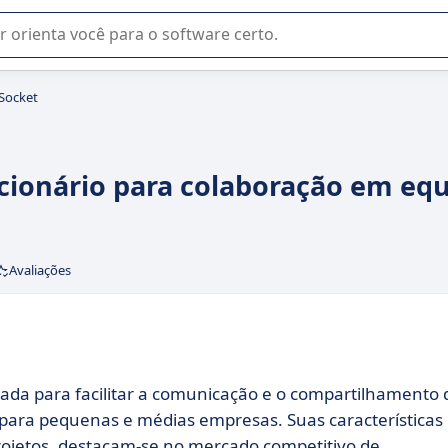
u na seleção de software SaaS para sua empresa.
Socket
ucionário para colaboração em eq
Avaliações
ada para facilitar a comunicação e o compartilhamento 
 para pequenas e médias empresas. Suas características
projetos, destacam-se no mercado competitivo de