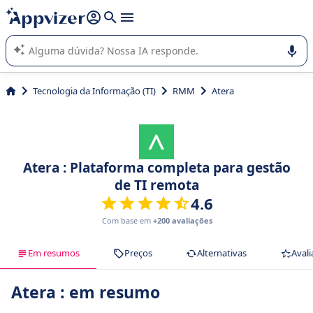
de nossa IA (várias linhas com
shift + enter
).
A IA do Appvizer o orienta no uso ou na seleção de software
SaaS para sua empresa.
Tecnologia da Informação (TI)
RMM
Atera
Atera : Plataforma completa para gestão
de TI remota
4.6
Com base em
+200 avaliações
Em resumos
Preços
Alternativas
Avali
Atera : em resumo