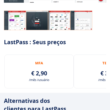
LastPass : Seus preços
MFA
TEA
€ 2,90
€ 3
/mês /usuário
/mês /u
Alternativas dos
clientes para LastPass