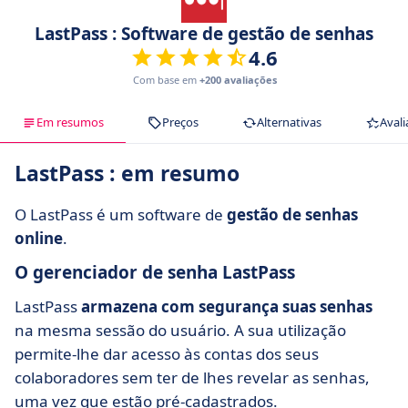
LastPass : Software de gestão de senhas
4.6
Com base em
+200 avaliações
Em resumos
Preços
Alternativas
Avali
LastPass : em resumo
O LastPass é um software de
gestão de senhas
online
.
O gerenciador de senha LastPass
LastPass
armazena com segurança suas senhas
na mesma sessão do usuário. A sua utilização
permite-lhe dar acesso às contas dos seus
colaboradores sem ter de lhes revelar as senhas,
uma vez que estão pré-cadastrados.