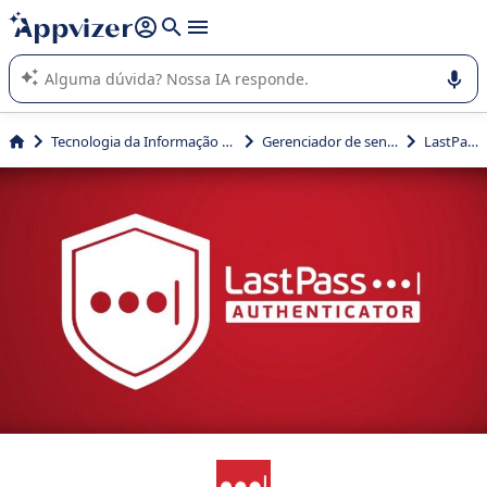
de nossa IA (várias linhas com
shift + enter
).
A IA do Appvizer o orienta no uso ou na seleção de software
SaaS para sua empresa.
Tecnologia da Informação (TI)
Gerenciador de senha
LastPass