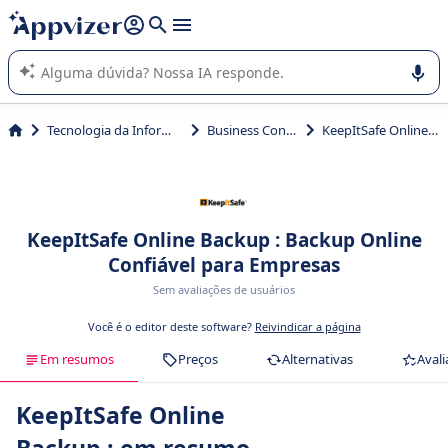
de nossa IA (várias linhas com
shift + enter
).
A IA do Appvizer o orienta no uso ou na seleção de software
SaaS para sua empresa.
Tecnologia da Informação (TI)
Business Continuity
KeepItSafe Online Backup
KeepItSafe Online Backup : Backup Online
Confiável para Empresas
Sem avaliações de usuários
Você é o editor deste software?
Reivindicar a página
Em resumos
Preços
Alternativas
Avali
KeepItSafe Online