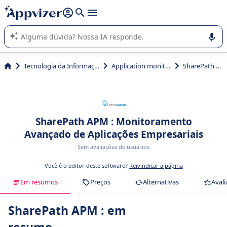
de nossa IA (várias linhas com
shift + enter
).
A IA do Appvizer o orienta no uso ou na seleção de software
SaaS para sua empresa.
Tecnologia da Informação (TI)
Application monitoring
SharePath APM
SharePath APM : Monitoramento
Avançado de Aplicações Empresariais
Sem avaliações de usuários
Você é o editor deste software?
Reivindicar a página
Em resumos
Preços
Alternativas
Avali
SharePath APM : em