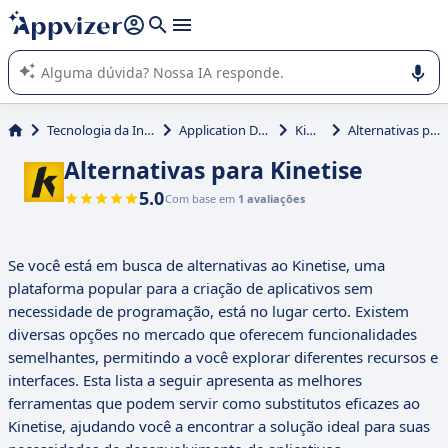
de nossa IA (várias linhas com
shift + enter
).
A IA do Appvizer o orienta no uso ou na seleção de software
SaaS para sua empresa.
Tecnologia da Informação (TI)
Application Development
Kinetise
Alternativas para Kinetise
Alternativas para Kinetise
5.0
Com base em
1 avaliações
Se você está em busca de alternativas ao Kinetise, uma
plataforma popular para a criação de aplicativos sem
necessidade de programação, está no lugar certo. Existem
diversas opções no mercado que oferecem funcionalidades
semelhantes, permitindo a você explorar diferentes recursos e
interfaces. Esta lista a seguir apresenta as melhores
ferramentas que podem servir como substitutos eficazes ao
Kinetise, ajudando você a encontrar a solução ideal para suas