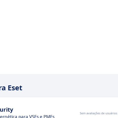
ra Eset
urity
Sem avaliações de usuários
ernética para VSEs e PMEs