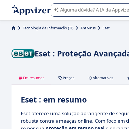
A IA do Appvizer o orienta no uso o
Tecnologia da Informação (TI)
Antivírus
Eset
Eset : Proteção Avançad
Em resumos
Preços
Alternativas
Eset : em resumo
Eset oferece uma solução abrangente de segur
robusta contra ameaças online. Com foco em
d
se por sua
proteção em tempo real
e gerenci