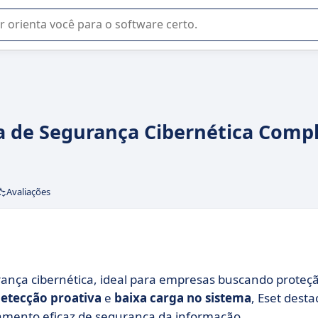
u na seleção de software SaaS para sua empresa.
a de Segurança Cibernética Comp
Avaliações
ança cibernética, ideal para empresas buscando proteç
etecção proativa
e
baixa carga no sistema
, Eset desta
amento eficaz de segurança da informação.