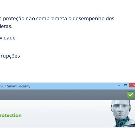
ue a proteção não comprometa o desempenho dos
letas.
ividade
rrupções