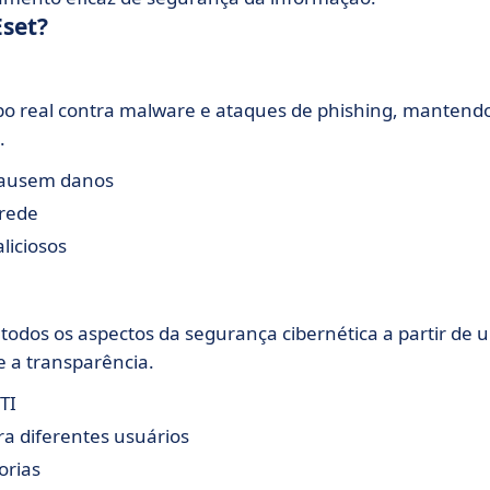
Eset?
o real contra malware e ataques de phishing, mantend
.
causem danos
 rede
liciosos
odos os aspectos da segurança cibernética a partir de 
e a transparência.
TI
ra diferentes usuários
orias