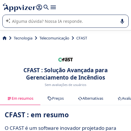
de nossa IA (várias linhas com
shift + enter
).
A IA do Appvizer o orienta no uso ou na seleção de software
SaaS para sua empresa.
Tecnologia
Telecomunicação
CFAST
CFAST : Solução Avançada para
Gerenciamento de Incêndios
Sem avaliações de usuários
Em resumos
Preços
Alternativas
Avali
CFAST : em resumo
O CFAST é um software inovador projetado para