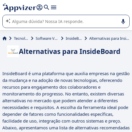
de nossa IA (várias linhas com
shift + enter
).
A IA do Appvizer o orienta no uso ou na seleção de software
SaaS para sua empresa.
Tecnologia
Software Vendor
InsideBoard
Alternativas para InsideBoard
Alternativas para InsideBoard
InsideBoard é uma plataforma que auxilia empresas na gestão
da mudança e na adoção de novas tecnologias, oferecendo
recursos para engajamento dos colaboradores e
monitoramento do progresso. No entanto, existem diversas
alternativas no mercado que podem atender a diferentes
necessidades e requisitos. A escolha da ferramenta ideal pode
depender de fatores como funcionalidades específicas,
facilidade de uso, integração com outros sistemas e preço.
Abaixo, apresentamos uma lista de alternativas recomendadas