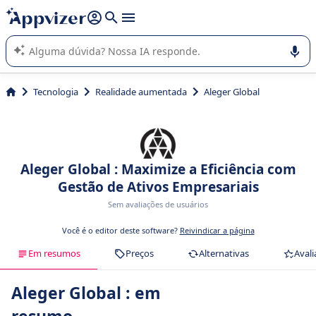
de nossa IA (várias linhas com
shift + enter
).
A IA do Appvizer o orienta no uso ou na seleção de software
SaaS para sua empresa.
Tecnologia
Realidade aumentada
Aleger Global
Aleger Global : Maximize a Eficiência com
Gestão de Ativos Empresariais
Sem avaliações de usuários
Você é o editor deste software?
Reivindicar a página
Em resumos
Preços
Alternativas
Avali
Aleger Global : em