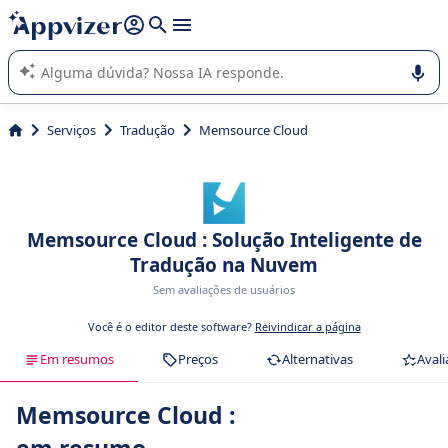
de nossa IA (várias linhas com
shift + enter
).
A IA do Appvizer o orienta no uso ou na seleção de software
SaaS para sua empresa.
Serviços
Tradução
Memsource Cloud
Memsource Cloud : Solução Inteligente de
Tradução na Nuvem
Sem avaliações de usuários
Você é o editor deste software?
Reivindicar a página
Em resumos
Preços
Alternativas
Avali
Memsource Cloud :