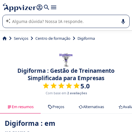
de nossa IA (várias linhas com
shift + enter
).
A IA do Appvizer o orienta no uso ou na seleção de software
SaaS para sua empresa.
Serviços
Centro de formação
Digiforma
Digiforma : Gestão de Treinamento
Simplificada para Empresas
5.0
Com base em
2 avaliações
Em resumos
Preços
Alternativas
Avali
Digiforma : em