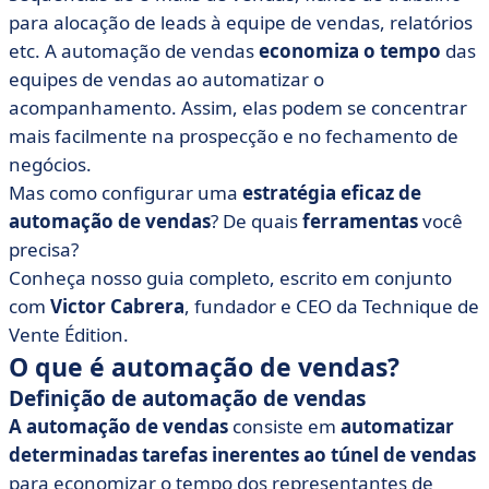
para alocação de leads à equipe de vendas, relatórios
• Exemplos de casos de uso de automação de vendas
etc. A automação de vendas
economiza o tempo
das
• Como você configura a automação de vendas?
equipes de vendas ao automatizar o
Nossas 5 dicas
acompanhamento. Assim, elas podem se concentrar
• Quais ferramentas são necessárias para a automação
mais facilmente na prospecção e no fechamento de
de vendas?
negócios.
• O que você precisa saber sobre automação de vendas
Mas como configurar uma
estratégia eficaz de
automação de vendas
? De quais
ferramentas
você
precisa?
Conheça nosso guia completo, escrito em conjunto
com
Victor Cabrera
,
fundador e CEO da Technique de
Vente Édition
.
O que é automação de vendas?
Definição de automação de vendas
A automação de vendas
consiste em
automatizar
determinadas tarefas inerentes ao túnel de vendas
para economizar o tempo dos representantes de