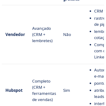
CRM f
rastr
de pip
Avançado
lembr
Vendedor
(CRM +
Não
cotaç
lembretes)
Compa
com o
Linke
Autom
e-mail
Completo
pontu
(CRM +
Hubspot
Sim
atribu
ferramentas
leads,
de vendas)
interf