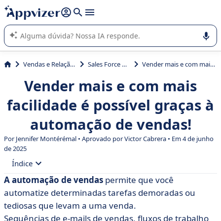
de nossa IA (várias linhas com
shift + enter
).
A IA do Appvizer o orienta no uso ou na seleção de software
SaaS para sua empresa.
Vendas e Relação com Cliente
Sales Force Automation
Vender mais e com mais facilidade é possível graças à automação de vendas!
Vender mais e com mais
facilidade é possível graças à
automação de vendas!
Por
Jennifer Montérémal
• Aprovado por Victor Cabrera • Em 4 de junho
de 2025
Índice
A automação
de vendas
permite que você
• O que é automação de vendas?
automatize determinadas tarefas demoradas ou
• Quais são as diferenças com a automação de
tediosas que levam a uma venda.
marketing?
Sequências de e-mails de vendas, fluxos de trabalho