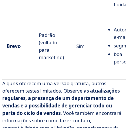
fluida
Autom
Padrão
e-mail
(voltado
segme
Brevo
Sim
para
boa
marketing)
perso
Alguns oferecem uma versão gratuita, outros
oferecem testes limitados. Observe
as atualizações
regulares, a presença de um departamento de
vendas e a possibilidade de gerenciar todo ou
parte do ciclo de vendas
. Você também encontrará
informações sobre como fazer contato,
compatibilidade com o LinkedIn, gerenciamento da