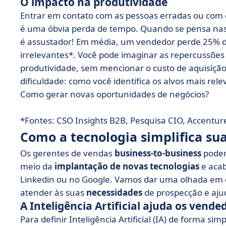
O impacto na produtividade
Entrar em contato com as pessoas erradas ou com c
é uma óbvia perda de tempo. Quando se pensa nas
é assustador! Em média, um vendedor perde 25% do
irrelevantes*. Você pode imaginar as repercussõe
produtividade, sem mencionar o custo de aquisição, 
dificuldade: como você identifica os alvos mais rel
Como gerar novas oportunidades de negócios?
*Fontes: CSO Insights B2B, Pesquisa CIO, Accentur
Como a tecnologia simplifica su
Os gerentes de vendas
business-to-business
podem
meio da
implantação de
novas tecnologias
e acab
Linkedin ou no Google. Vamos dar uma olhada em
atender às suas
necessidades
de prospecção e aj
A Inteligência Artificial ajuda os vende
Para definir Inteligência Artificial (IA) de forma 