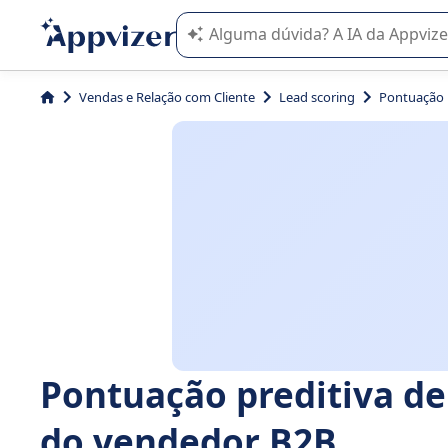
A IA do Appvizer o orienta no uso o
Vendas e Relação com Cliente
Lead scoring
Pontuação p
Pontuação preditiva de 
do vendedor B2B