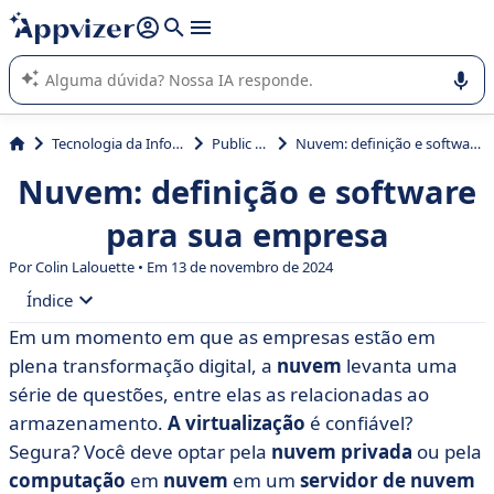
de nossa IA (várias linhas com
shift + enter
).
A IA do Appvizer o orienta no uso ou na seleção de software
SaaS para sua empresa.
Tecnologia da Informação (TI)
Public Cloud
Nuvem: definição e software para sua empresa
Nuvem: definição e software
para sua empresa
Por Colin Lalouette • Em 13 de novembro de 2024
Índice
Em um momento em que as empresas estão em
• Computação em nuvem: virtualização
plena transformação digital, a
nuvem
levanta uma
• A nuvem pública
série de questões, entre elas as relacionadas ao
armazenamento.
A virtualização
é confiável?
• A nuvem privada: IaaS, PaaS, SaaS
Segura? Você deve optar pela
nuvem privada
ou pela
• A nuvem híbrida
computação
em
nuvem
em um
servidor de nuvem