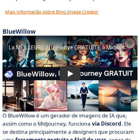
Mais informação sobre Bing Image Creator
BlueWillow
O BlueWillow é um gerador de imagens de IA que,
assim como o Midjourney, funciona
via Discord
. Ele
se destina principalmente a designers que procuram
uma
ferramenta gratuita e fácil de usar
, capaz de