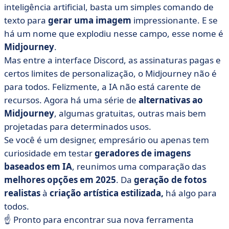
inteligência artificial, basta um simples comando de
• As 11 melhores alternativas ao midjourney
texto para
gerar uma imagem
impressionante. E se
• Como escolher uma alternativa ao midjourney?
há um nome que explodiu nesse campo, esse nome é
• A Midjourney não está mais sozinha: depende de
Midjourney
.
você!
Mas entre a interface Discord, as assinaturas pagas e
certos limites de personalização, o Midjourney não é
para todos. Felizmente, a IA não está carente de
recursos. Agora há uma série de
alternativas ao
Midjourney
, algumas gratuitas, outras mais bem
projetadas para determinados usos.
Se você é um designer, empresário ou apenas tem
curiosidade em testar
geradores de imagens
baseados em IA
, reunimos uma comparação das
melhores opções em 2025
. Da
geração de fotos
realistas
à
criação artística estilizada,
há algo para
todos.
☝️ Pronto para encontrar sua nova ferramenta