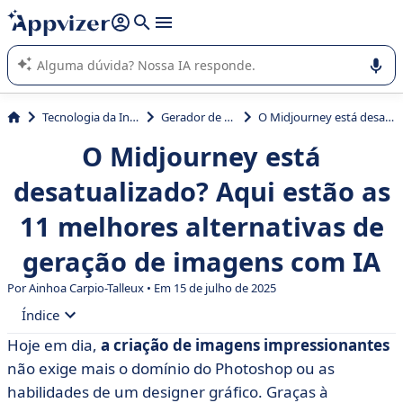
de nossa IA (várias linhas com
shift + enter
).
A IA do Appvizer o orienta no uso ou na seleção de software
SaaS para sua empresa.
Tecnologia da Informação (TI)
Gerador de Imagens IA
O Midjourney está desatualizado? Aqui estão as 11 melhores alternativas de geração de imagens com IA
O Midjourney está
desatualizado? Aqui estão as
11 melhores alternativas de
geração de imagens com IA
Por Ainhoa Carpio-Talleux • Em 15 de julho de 2025
Índice
Hoje em dia,
a criação de imagens impressionantes
• O que é Midjourney?
não exige mais o domínio do Photoshop ou as
• Por que considerar uma alternativa ao Midjourney?
habilidades de um designer gráfico. Graças à