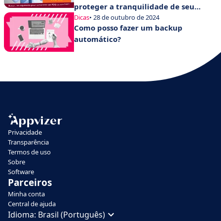
proteger a tranquilidade de seu
departamento de TI
Dicas
• 28 de outubro de 2024
Como posso fazer um backup
automático?
Privacidade
Transparência
Termos de uso
Sobre
Software
Parceiros
Minha conta
Central de ajuda
Idioma:
Brasil (Português)