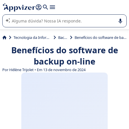
de nossa IA (várias linhas com
shift + enter
).
A IA do Appvizer o orienta no uso ou na seleção de software
SaaS para sua empresa.
Tecnologia da Informação (TI)
Backup
Benefícios do software de backup on-line
Benefícios do software de
backup on-line
Por Hélène Trijolet • Em 13 de novembro de 2024