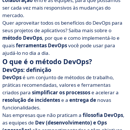
colaboração
entre as equipes, para que possamos
• 6 práticas recomendadas para uma transição bem-
ser cada vez mais responsivos às mudanças do
sucedida de DevOps
mercado.
• As melhores ferramentas para uma implementação
Quer aproveitar todos os benefícios do DevOps para
bem-sucedida do DevOps
seus projetos de aplicativos? Saiba mais sobre o
• Você está pronto para adotar o método DevOps?
método DevOps
, por que e como implementá-lo e
quais
ferramentas DevOps
você pode usar para
ajudá-lo no dia a dia.
O que é o método DevOps?
DevOps: definição
DevOps
é um conjunto de métodos de trabalho,
práticas recomendadas, valores e ferramentas
criados para
simplificar os processos
e acelerar a
resolução de incidentes
e a
entrega de
novas
funcionalidades.
Nas empresas que não praticam a
filosofia DevOps
,
as equipes de
Dev (desenvolvimento) e Ops