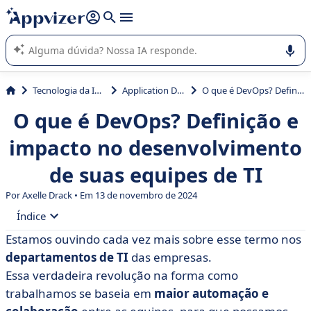
de nossa IA (várias linhas com
shift + enter
).
A IA do Appvizer o orienta no uso ou na seleção de software
SaaS para sua empresa.
Tecnologia da Informação (TI)
Application Development
O que é DevOps? Definição e impacto no desenvolvimento de suas equipes de TI
O que é DevOps? Definição e
impacto no desenvolvimento
de suas equipes de TI
Por Axelle Drack • Em 13 de novembro de 2024
Índice
Estamos ouvindo cada vez mais sobre esse termo nos
• O que é o método DevOps?
departamentos de TI
das empresas.
• Por que DevOps? Os 5 principais benefícios
Essa verdadeira revolução na forma como
trabalhamos se baseia em
maior automação e
• Os 5 estágios da implementação do método DevOps