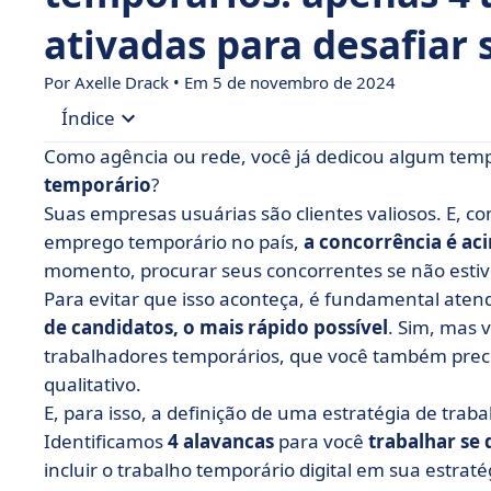
ativadas para desafiar
Por Axelle Drack • Em 5 de novembro de 2024
Índice
Como agência ou rede, você já dedicou algum tem
• Alavanca nº 1: a prospecção no centro de sua 
temporário
?
Suas empresas usuárias são clientes valiosos. E, 
• Alavanca nº 2: visibilidade para sua agência ou
emprego temporário no país,
a concorrência é ac
• Alavanca nº 3: criando fidelidade entre os tr
momento, procurar seus concorrentes se não estive
• Alavanca nº 4: integre a tecnologia digital e
Para evitar que isso aconteça, é fundamental aten
de candidatos, o mais rápido possível
. Sim, mas
trabalhadores temporários, que você também precis
qualitativo.
E, para isso, a definição de uma estratégia de tra
Identificamos
4 alavancas
para você
trabalhar se 
incluir o trabalho temporário digital em sua estrat