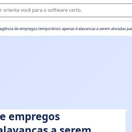
u na seleção de software SaaS para sua empresa.
 agência de empregos temporários: apenas 4 alavancas a serem ativadas par
de empregos
alavancas a serem