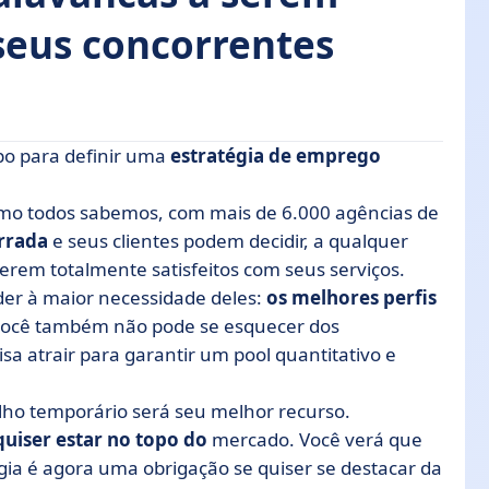
 seus concorrentes
po para definir uma
estratégia de emprego
estratégia
como todos sabemos, com mais de 6.000 agências de
 rede
irrada
e seus clientes podem decidir, a qualquer
abalhadores temporários e as empresas usuárias
rem totalmente satisfeitos com seus serviços.
m sua estratégia de emprego temporário
der à maior necessidade deles:
os melhores perfis
 você também não pode se esquecer dos
a atrair para garantir um pool quantitativo e
balho temporário será seu melhor recurso.
quiser estar no topo do
mercado. Você verá que
égia é agora uma obrigação se quiser se destacar da