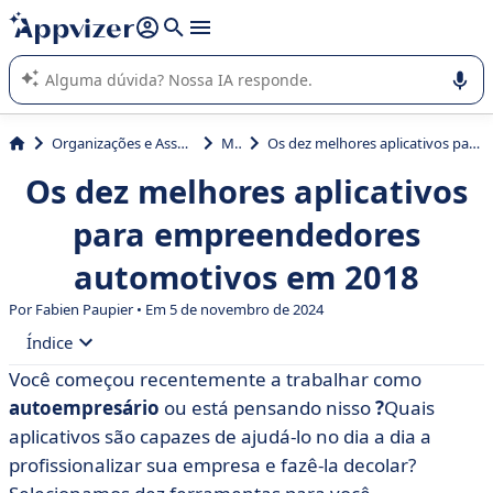
de nossa IA (várias linhas com
shift + enter
).
A IA do Appvizer o orienta no uso ou na seleção de software
SaaS para sua empresa.
Organizações e Associações
MEI
Os dez melhores aplicativos para empreendedores automotivos em 2018
Os dez melhores aplicativos
para empreendedores
automotivos em 2018
Por Fabien Paupier • Em 5 de novembro de 2024
Índice
Você começou recentemente a trabalhar como
• Você é um empreendedor autônomo. Como fazer
autoempresário
ou está pensando nisso
?
Quais
com que sua empresa tenha o melhor início possível?
aplicativos são capazes de ajudá-lo no dia a dia a
• Dez aplicativos para empreendedores
profissionalizar sua empresa e fazê-la decolar?