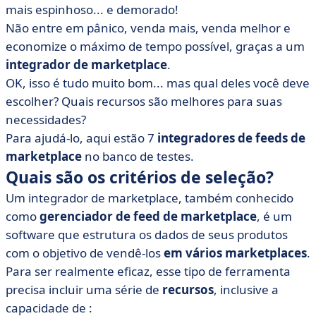
feeds de marketplace
mais espinhoso... e demorado!
Não entre em pânico, venda mais, venda melhor e
• BeezUp
economize o máximo de tempo possível, graças a um
• Capturável
integrador de marketplace
.
• Piloto do canal
OK, isso é tudo muito bom... mas qual deles você deve
• Iziflux
escolher? Quais recursos são melhores para suas
• Lengow
necessidades?
Para ajudá-lo, aqui estão 7
• Leads de mídia
integradores de feeds de
marketplace
no banco de testes.
• Sellermania
Quais são os critérios de seleção?
• Como você escolhe seu integrador de marketplace?
Um integrador de marketplace, também conhecido
como
gerenciador de feed de marketplace
, é um
software que estrutura os dados de seus produtos
com o objetivo de vendê-los
em vários marketplaces
.
Para ser realmente eficaz, esse tipo de ferramenta
precisa incluir uma série de
recursos
, inclusive a
capacidade de :