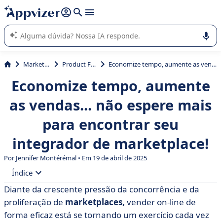
de nossa IA (várias linhas com
shift + enter
).
A IA do Appvizer o orienta no uso ou na seleção de software
SaaS para sua empresa.
Marketing
Product Feed
Economize tempo, aumente as vendas... não espere mais para encontrar seu integrador de marketplace!
Economize tempo, aumente
as vendas... não espere mais
para encontrar seu
integrador de marketplace!
Por
Jennifer Montérémal
• Em 19 de abril de 2025
Índice
Diante da crescente pressão da concorrência e da
• Quais são os critérios de seleção?
proliferação de
marketplaces,
vender on-line de
• Tabela comparativa dos melhores gerenciadores de
forma eficaz está se tornando um exercício cada vez