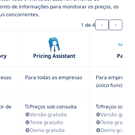
ento de informações para monitorar os preços, os
eus concorrentes.
1
de 4
ory
Pricing Assistant
Paarly
resas
Para todas as empresas
Para empresas
único funcionár
ir de
Preços sob consulta
Preços sob co
Versão gratuita
Versão gratui
Teste gratuito
Teste gratuito
Demo gratuita
Demo gratuit