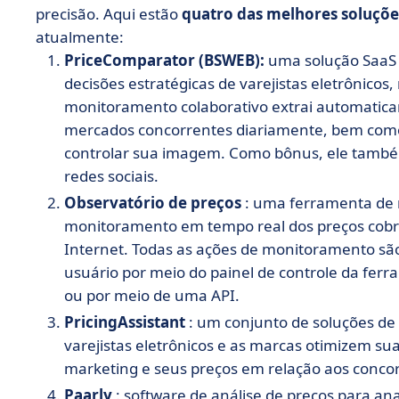
precisão. Aqui estão
quatro das melhores soluçõe
atualmente:
PriceComparator (BSWEB):
uma solução SaaS 
decisões estratégicas de varejistas eletrônicos
monitoramento colaborativo extrai automatica
mercados concorrentes diariamente, bem como d
controlar sua imagem. Como bônus, ele também
redes sociais.
Observatório de preços
: uma ferramenta de
monitoramento em tempo real dos preços cobra
Internet. Todas as ações de monitoramento são
usuário por meio do painel de controle da fer
ou por meio de uma API.
PricingAssistant
: um conjunto de soluções d
varejistas eletrônicos e as marcas otimizem su
marketing e seus preços em relação aos conco
Paarly
: software de análise de preços para an