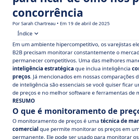
concorrência
Por Sarah Chartreau • Em 19 de abril de 2025
Índice
Em um ambiente hipercompetitivo, os varejistas ele
• O que é monitoramento de preços?
B2B precisam monitorar constantemente o mercado 
permanecer competitivos. Uma das melhores manei
• Monitoramento de preços competitivos: ficar 
inteligência estratégica
que inclua inteligência
co
• Monitoramento de preços como parte de uma 
preços
. Já mencionados em nossas comparações de 
de conversão
de inteligência são essenciais se você quiser fica
• Monitoramento de preços do comércio eletrôn
de preços e no melhor software e ferramentas de 
certo!
RESUMO
• Como você faz o monitoramento de preços?
O que é monitoramento de preç
O monitoramento de preços é uma
técnica de ma
comercial
que permite monitorar os preços em u
permanente. Ele pode ser usado para monitorar o