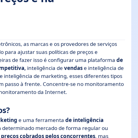
trônicos, as marcas e os provedores de serviços
para ajustar suas políticas de preços e
ras de fazer isso é configurar uma plataforma
de
um passo à frente da concorrência
mpetitiva,
inteligência de
vendas
e inteligência de
estratégia de vendas: uma importante alavanca
inteligência de marketing, esses diferentes tipos
r um passo à frente. Concentre-se no monitoramento
ico: escolha o software de monitoramento
monitoramento da Internet.
os?
rketing
e uma ferramenta
de inteligência
m determinado mercado de forma regular ou
s
preços cobrados pelos concorrentes
, mas