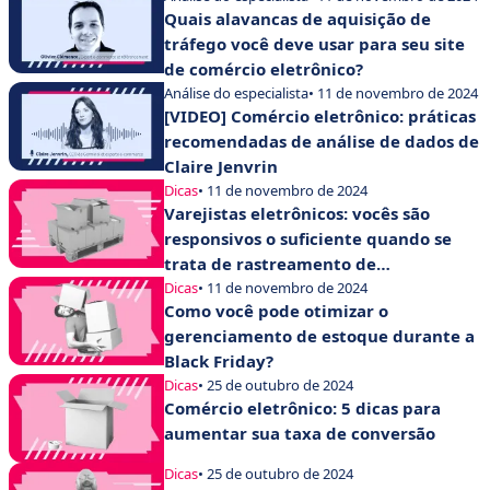
Quais alavancas de aquisição de
tráfego você deve usar para seu site
de comércio eletrônico?
Análise do especialista
• 11 de novembro de 2024
[VIDEO] Comércio eletrônico: práticas
recomendadas de análise de dados de
Claire Jenvrin
Dicas
• 11 de novembro de 2024
Varejistas eletrônicos: vocês são
responsivos o suficiente quando se
trata de rastreamento de
encomendas?
Dicas
• 11 de novembro de 2024
Como você pode otimizar o
gerenciamento de estoque durante a
Black Friday?
Dicas
• 25 de outubro de 2024
Comércio eletrônico: 5 dicas para
aumentar sua taxa de conversão
Dicas
• 25 de outubro de 2024