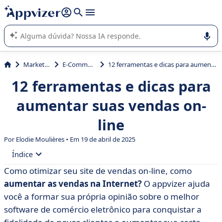
de nossa IA (várias linhas com
shift + enter
).
A IA do Appvizer o orienta no uso ou na seleção de software
SaaS para sua empresa.
Marketing
E-Commerce
12 ferramentas e dicas para aumentar suas vendas on-line
12 ferramentas e dicas para
aumentar suas vendas on-
line
Por Elodie Moulières • Em 19 de abril de 2025
Índice
Como otimizar seu site de vendas on-line, como
• Aumentar suas vendas on-line: a única maneira de
aumentar as vendas na Internet?
O appvizer ajuda
garantir o retorno do seu investimento
você a formar sua própria opinião sobre o melhor
• Ferramentas e conselhos para gerar e reter novos
software de comércio eletrônico para conquistar a
clientes