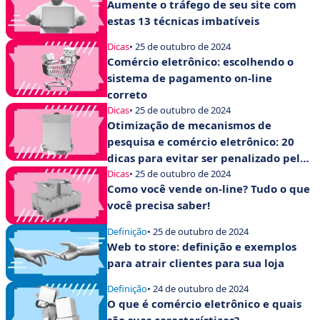
Aumente o tráfego de seu site com
estas 13 técnicas imbatíveis
Dicas
• 25 de outubro de 2024
Comércio eletrônico: escolhendo o
sistema de pagamento on-line
correto
Dicas
• 25 de outubro de 2024
Otimização de mecanismos de
pesquisa e comércio eletrônico: 20
dicas para evitar ser penalizado pelo
Google
Dicas
• 25 de outubro de 2024
Como você vende on-line? Tudo o que
você precisa saber!
Definição
• 25 de outubro de 2024
Web to store: definição e exemplos
para atrair clientes para sua loja
Definição
• 24 de outubro de 2024
O que é comércio eletrônico e quais