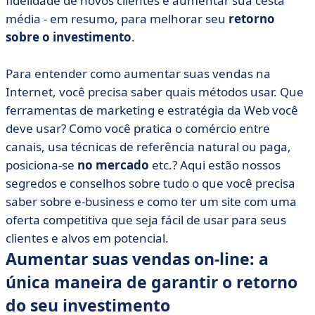
fidelidade de novos clientes e aumentar sua cesta
• Aumentar suas vendas on-line é brincadeira de
média - em resumo, para melhorar seu
retorno
criança!
sobre o investimento
.
Para entender como aumentar suas vendas na
Internet, você precisa saber quais métodos usar. Que
ferramentas de marketing e estratégia da Web você
deve usar? Como você pratica o comércio entre
canais, usa técnicas de referência natural ou paga,
posiciona-se
no mercado
etc.? Aqui estão nossos
segredos e conselhos sobre tudo o que você precisa
saber sobre e-business e como ter um site com uma
oferta competitiva que seja fácil de usar para seus
clientes e alvos em potencial.
Aumentar suas vendas on-line: a
única maneira de garantir o retorno
do seu investimento