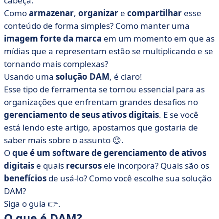
cabeça.
desafios comerciais?
Como
armazenar
,
organizar
e
compartilhar
esse
• 5 benefícios de uma solução DAM sob o microscópio
conteúdo de forma simples? Como manter uma
• Os principais recursos de um DAM de TI
imagem forte da marca
em um momento em que as
• Quanto custa uma solução DAM?
mídias que a representam estão se multiplicando e se
• Como você escolhe seu software de gerenciamento
tornando mais complexas?
de ativos digitais?
Usando uma
solução DAM
, é claro!
• Por fim, como fazer com que seu projeto de DAM
Esse tipo de ferramenta se tornou essencial para as
seja um sucesso?
organizações que enfrentam grandes desafios no
gerenciamento de seus ativos digitais
. E se você
está lendo este artigo, apostamos que gostaria de
saber mais sobre o assunto 😉.
O
que é um software de gerenciamento de ativos
digitais
e quais
recursos
ele incorpora? Quais são os
benefícios
de usá-lo? Como você escolhe sua solução
DAM?
Siga o guia 👉.
O que é DAM?