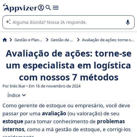
de nossa IA (várias linhas com
shift + enter
).
A IA do Appvizer o orienta no uso ou na seleção de software
SaaS para sua empresa.
Gestão e Planejamento
Gestão de estoque
Avaliação de ações: torne-se um especialista em logística com nossos 7 métodos
Avaliação de ações: torne-se
um especialista em logística
com nossos 7 métodos
Por Inès Ikar • Em 16 de novembro de 2024
Índice
Como gerente de estoque ou empresário, você deve
• O que é avaliação de estoque?
passar por uma
avaliação
(ou valoração) de seu
• Quais são os diferentes métodos de avaliação de
estoque
para tomar conhecimento de
problemas
estoque?
internos
, como a má gestão de estoque, e corrigi-los