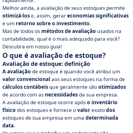
rapidamente.
• Os 4 riscos da má avaliação de ações a serem
evitados
Melhor ainda, a avaliação de seus estoques permite
otimizá-los
e, assim, gerar
economias significativas
e um
retorno sobre o investimento
.
Mas de todos os
métodos de avaliação
usados na
contabilidade, qual é o mais adequado para você?
Descubra em nosso guia!
O que é avaliação de estoque?
Avaliação de estoque: definição
A avaliação
de estoque é quando você atribui um
valor convencional
aos seus estoques na forma de
cálculos
contábeis
que geralmente são
otimizados
de acordo com as
necessidades
da sua empresa.
A avaliação de estoque ocorre após
o inventário
físico
dos estoques e fornece o
valor
exato
dos
estoques de sua empresa em uma
determinada
data
.