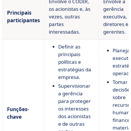
Envolve o CODIR,
Envolve a
os acionistas e, às
gerência
Principais
vezes, outras
executiva,
participantes
partes
diretores e
interessadas.
gerentes.
Definir as
Planeja
principais
executa
políticas e
estraté
estratégias da
operaci
empresa.
Tomar
Supervisionar
decisõe
a gerência
sobre
para proteger
recurso
os interesses
Funções-
humano
dos acionistas
chave
finance
e de outras
materia