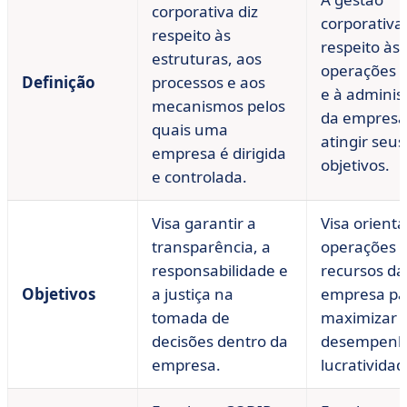
corporativa diz
corporativa 
respeito às
respeito às
estruturas, aos
operações d
Definição
processos e aos
e à adminis
mecanismos pelos
da empresa
quais uma
atingir seus
empresa é dirigida
objetivos.
e controlada.
Visa garantir a
Visa orienta
transparência, a
operações e
responsabilidade e
recursos da
Objetivos
a justiça na
empresa pa
tomada de
maximizar 
decisões dentro da
desempenh
empresa.
lucratividad