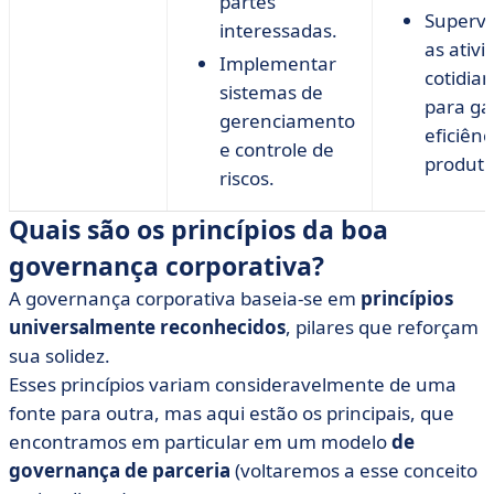
partes
Supervi
interessadas.
as ativ
Implementar
cotidia
sistemas de
para ga
gerenciamento
eficiênc
e controle de
produti
riscos.
Quais são os princípios da boa
governança corporativa?
A governança corporativa baseia-se em
princípios
universalmente reconhecidos
, pilares que reforçam
sua solidez.
Esses princípios variam consideravelmente de uma
fonte para outra, mas aqui estão os principais, que
encontramos em particular em um modelo
de
governança de parceria
(voltaremos a esse conceito