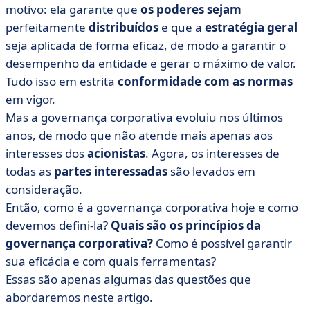
corporativa?
motivo: ela garante que
os poderes sejam
perfeitamente
distribuídos
e que a
estratégia geral
• Quais são os principais tipos de governança
corporativa?
seja aplicada de forma eficaz, de modo a garantir o
desempenho da entidade e gerar o máximo de valor.
• Quem são os participantes da governança
Tudo isso em estrita
corporativa?
conformidade com as normas
em vigor.
• Participações e objetivos da governança corporativa
Mas a governança corporativa evoluiu nos últimos
• Como é possível implantar uma governança
anos, de modo que não atende mais apenas aos
corporativa eficaz?
interesses dos
acionistas
. Agora, os interesses de
• Quais são as ferramentas da governança corporativa?
todas as
partes interessadas
são levados em
• A governança corporativa em poucas palavras
consideração.
Então, como é a governança corporativa hoje e como
devemos defini-la?
Quais são os princípios da
governança corporativa?
Como é possível garantir
sua eficácia e com quais ferramentas?
Essas são apenas algumas das questões que
abordaremos neste artigo.