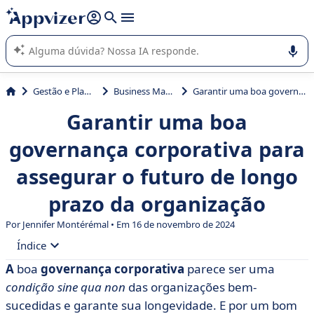
de nossa IA (várias linhas com
shift + enter
).
A IA do Appvizer o orienta no uso ou na seleção de software
SaaS para sua empresa.
Gestão e Planejamento
Business Management
Garantir uma boa governança corporativa para assegurar o futuro de longo prazo da organização
Garantir uma boa
governança corporativa para
assegurar o futuro de longo
prazo da organização
Por
Jennifer Montérémal
• Em 16 de novembro de 2024
Índice
A
boa
governança corporativa
parece ser uma
• Como a governança corporativa é definida?
condição sine qua non
das organizações bem-
• Quais são os princípios da boa governança
sucedidas e garante sua longevidade. E por um bom