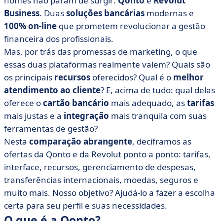
nomes não param de surgir:
Qonto
e
Revolut
• Qonto vs Revolut: compare preços
Business
. Duas
soluções bancárias
modernas e
• Qonto vs Revolut: qual interface é a mais intuitiva?
100% on-line
que prometem revolucionar a gestão
• Qonto vs Revolut: compare as integrações
financeira dos profissionais.
• Quando você deve escolher a Qonto ou a Revolut?
Mas, por trás das promessas de marketing, o que
essas duas plataformas realmente valem? Quais são
• Quais são as principais alternativas ao Qonto e ao
os principais
Revolut?
recursos
oferecidos? Qual é o
melhor
atendimento ao cliente
? E, acima de tudo: qual delas
• Qonto ou Revolut: nosso veredicto final sobre como
oferece o
cartão bancário
mais adequado, as
tarifas
fazer a escolha certa em 2025
mais justas e a
integração
mais tranquila com suas
• Perguntas frequentes - Qonto vs Revolut
ferramentas de gestão?
Nesta
comparação abrangente
, deciframos as
ofertas da Qonto e da Revolut ponto a ponto: tarifas,
interface, recursos, gerenciamento de despesas,
transferências internacionais, moedas, seguros e
muito mais. Nosso objetivo? Ajudá-lo a fazer a escolha
certa para seu perfil e suas necessidades.
O que é a Qonto?