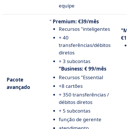
equipe
"
Premium: €39/mês
Recursos "inteligentes
"Me
+ 40
€1
transferências/débitos
diretos
+ 3 subcontas
"Business: € 99/mês
Recursos "Essential
Pacote
+8 cartões
avançado
+ 350 transferências /
débitos diretos
+ 5 subcontas
função de gerente
atendimento