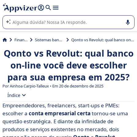
de nossa IA (várias linhas com
shift + enter
).
A IA do Appvizer o orienta no uso ou na seleção de software
SaaS para sua empresa.
Finanças
Sistemas bancários
Qonto vs Revolut: qual banco on-line você deve escolher para sua empresa em 2025?
Qonto vs Revolut: qual banco
on-line você deve escolher
para sua empresa em 2025?
Por Ainhoa Carpio-Talleux • Em 20 de dezembro de 2025
Índice
Empreendedores, freelancers, start-ups e PMEs:
• O que é a Qonto?
escolher a
conta empresarial certa
tornou-se uma
• O que é o Revolut?
questão estratégica. E diante da infinidade de
produtos e serviços existentes no mercado, dois
• Qonto vs Revolut: comparar recursos