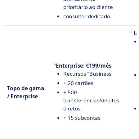
prioritário ao cliente
consultor dedicado
"
U
"Enterprise:
€199/mês
Recursos "Business
+ 20 cartões
Topo de gama
+ 500
/ Enterprise
transferências/débitos
diretos
+ 15 subcontas