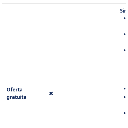
Si
Oferta
❌
gratuita